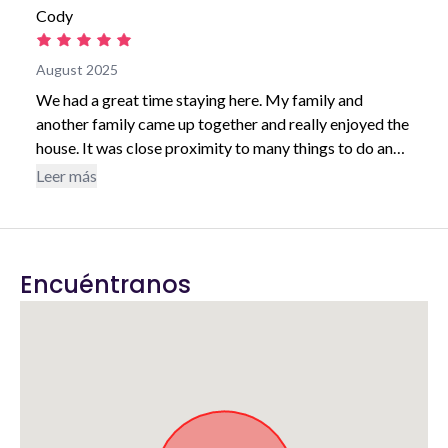
Cody
August 2025
We had a great time staying here. My family and
another family came up together and really enjoyed the
house. It was close proximity to many things to do and
places to eat. The video games were a big hit and so
Leer más
was the hot tub. Amy was very nice and communicated
extremely well. Would definitely stay again.
Encuéntranos