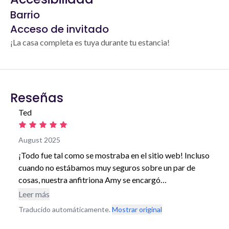
Barrio
Acceso de invitado
¡La casa completa es tuya durante tu estancia!
Reseñas
Ted
August 2025
¡Todo fue tal como se mostraba en el sitio web! Incluso
cuando no estábamos muy seguros sobre un par de
cosas, nuestra anfitriona Amy se encargó
personalmente de los pequeños detalles. Una gran
Leer más
experiencia para toda nuestra familia, así como para
Traducido automáticamente.
Mostrar original
Augie y Luke (nuestras mascotas).