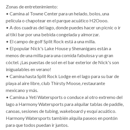
Zonas de entretenimiento:
• Camina al Towne Center para un helado, bolos, una
película o chapotear en el parque acuático H2Oooo.
• A dos cuadras del lago, donde puedes hacer un picnic o ir
al tiki bar por una bebida congelada y almorzar.
• El campo de golf Split Rock está a una milla.
• El popular Nick's Lake House y Shenanigans están a
menos de una milla para una comida fabulosa y un gran
cóctel. ¡Las puestas de sol en el bar exterior de Nick's son
inigualables en verano!
• Camina hasta Split Rock Lodge en el lago para su bar de
playa al aire libre, club Thirsty Moose, restaurante
mexicano y más.
• Camina a Yeti Watersports o conduce al otro extremo del
lago a Harmony Watersports para alquilar tablas de paddle,
canoas, sesiones de tubing, wakeboard y esquí acuático.
Harmony Watersports también alquila paseos en pontón
para que todos puedan ir juntos.