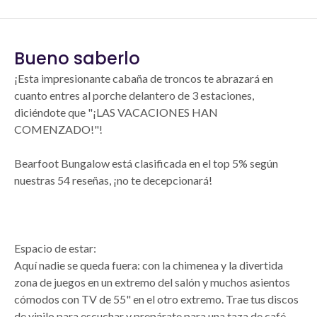
Bueno saberlo
¡Esta impresionante cabaña de troncos te abrazará en
cuanto entres al porche delantero de 3 estaciones,
diciéndote que "¡LAS VACACIONES HAN
COMENZADO!"!
Bearfoot Bungalow está clasificada en el top 5% según
nuestras 54 reseñas, ¡no te decepcionará!
Espacio de estar:
Aquí nadie se queda fuera: con la chimenea y la divertida
zona de juegos en un extremo del salón y muchos asientos
cómodos con TV de 55" en el otro extremo. Trae tus discos
de vinilo para escuchar y prepárate para una taza de café